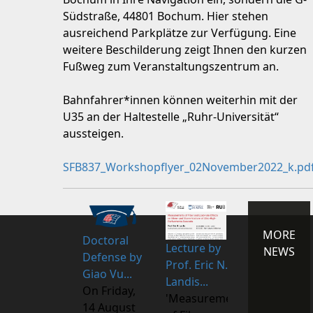
Südstraße, 44801 Bochum. Hier stehen
ausreichend Parkplätze zur Verfügung. Eine
weitere Beschilderung zeigt Ihnen den kurzen
Fußweg zum Veranstaltungszentrum an.
Bahnfahrer*innen können weiterhin mit der
U35 an der Haltestelle „Ruhr-Universität“
aussteigen.
SFB837_Workshopflyer_02November2022_k.pd
MORE
Doctoral
Lecture by
NEWS
Defense by
Prof. Eric N.
Giao Vu...
Landis...
On Friday,
'Measurements
14 August