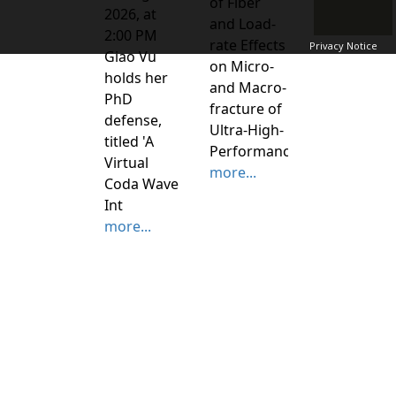
of Fiber
2026, at
and Load-
2:00 PM
rate Effects
Privacy Notice
Giao Vu
on Micro-
holds her
and Macro-
PhD
fracture of
defense,
Ultra-High-
titled 'A
Performance
Virtual
more...
Coda Wave
Int
more...