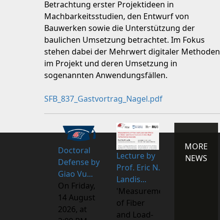
Betrachtung erster Projektideen in
Machbarkeitsstudien, den Entwurf von
Bauwerken sowie die Unterstützung der
baulichen Umsetzung betrachtet. Im Fokus
stehen dabei der Mehrwert digitaler Methoden
im Projekt und deren Umsetzung in
sogenannten Anwendungsfällen.
SFB_837_Gastvortrag_Nagel.pdf
MORE
Doctoral
Lecture by
NEWS
Defense by
Prof. Eric N.
Giao Vu...
Landis...
On Friday,
'Measurements
14 August
of Fiber
2026, at
and Load-