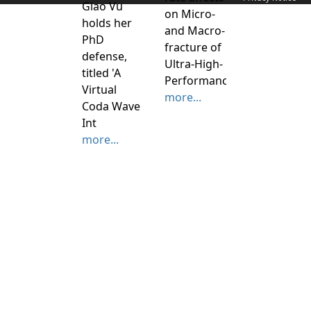
Giao Vu
on Micro-
holds her
and Macro-
PhD
fracture of
defense,
Ultra-High-
titled 'A
Performance
Virtual
more...
Coda Wave
Int
more...