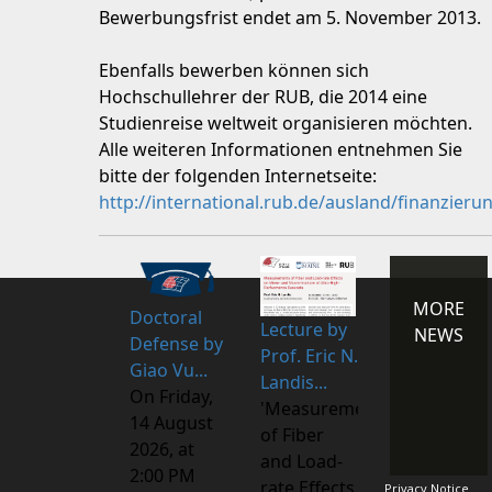
Bewerbungsfrist endet am 5. November 2013.
Ebenfalls bewerben können sich
Hochschullehrer der RUB, die 2014 eine
Studienreise weltweit organisieren möchten.
Alle weiteren Informationen entnehmen Sie
bitte der folgenden Internetseite:
http://international.rub.de/ausland/finanzier
MORE
Doctoral
Lecture by
NEWS
Defense by
Prof. Eric N.
Giao Vu...
Landis...
On Friday,
'Measurements
14 August
of Fiber
2026, at
and Load-
2:00 PM
rate Effects
Privacy Notice